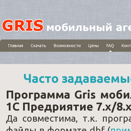
Главная
Скачать
Возможности
Цены
FAQ
Конт
Часто
задаваемы
Программа Gris моби
1С Предриятие 7.х/8.
Да совместима, т.к. прог
файлы в формате dbf (
при